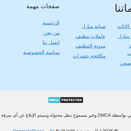
تنا
صفحات مهمة
الرئيسية
الاثاث
صيانة منازل
من نحن
منازل
عاملات تنظيف
اتصل بنا
مدونة التنظيف
سياسة الخصوصية
ت
مكافحة حشرات
صحي
يتم الإبلاغ عن أي سرقة محتوى أو نسخه
© 2026 اطلب خدمة
• Built with
قالب GeneratePress