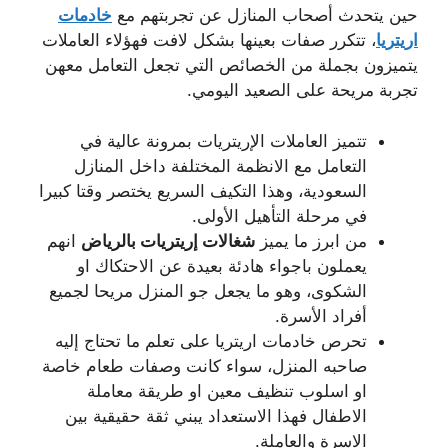
حين يتحدث أصحاب المنازل عن تجربتهم مع
خادمات
اريتريا
، تتكرر صفات بعينها بشكل لافت فهؤلاء العاملات
يتميزون بجملة من الخصائص التي تجعل التعامل معهن
تجربة مريحة على الصعيد اليومي.
تتميز العاملات الإريتريات بمرونة عالية في
التعامل مع الانظمة المختلفة داخل المنازل
السعودية، وهذا التكيف السريع يختصر وقتا كبيرا
في مرحلة التأهيل الأولى.
من ابرز ما يميز
شغالات إريتريات بالرياض
انهم
يعملون باجواء هادئة بعيدة عن الاحتكاك او
الشكوى، وهو ما يجعل جو المنزل مريحا لجميع
أفراد الأسرة.
تحرص خادمات اريتريا على تعلم ما تحتاج إليه
صاحبه المنزل، سواء كانت وصفات طعام خاصة
او اسلوب تنظيف معين او طريقة معاملة
الاطفال فهذا الاستعداد يبني ثقة حقيقية بين
الاسرة والعاملة.