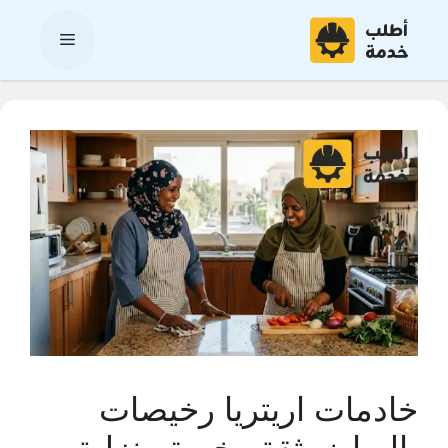
نتقل
لى
القائمة
لمحتوى
خادمات اريتريا رخيصات