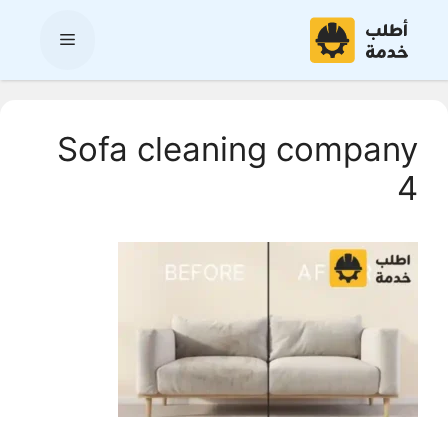
نتقل
لى
القائمة
لمحتوى
Sofa cleaning company
4