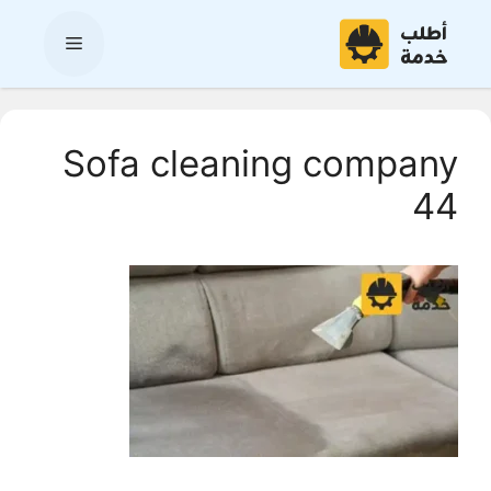
نتقل
لى
القائمة
لمحتوى
Sofa cleaning company
44