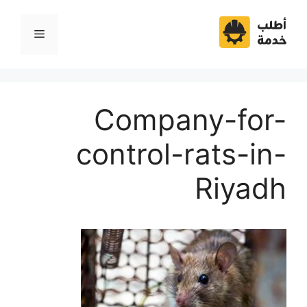
نتقل
لى
القائمة
لمحتوى
Company-for-
control-rats-in-
Riyadh