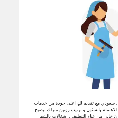
م شغالات بالشهر بالرياض براتب يبدأ من 1500ريال سعودي مع تقديم لكِ اعلى جودة من خدمات
الاهتمام بالشئون و ترتيب روتين منزلك ليصبح
ئ خالي من عناء التنظيف . شغالات بالشهر