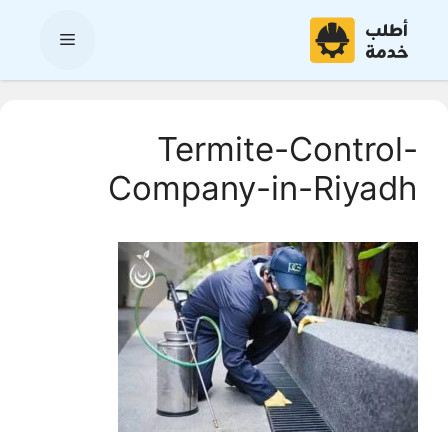
نتقل
لى
القائمة
لمحتوى
Termite-Control-
Company-in-Riyadh